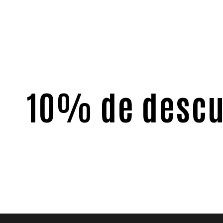
¡Apúntate a n
newsletter y l
10% de descu
primera comp