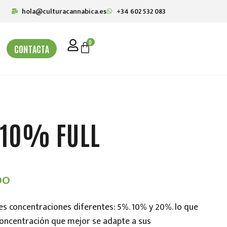
hola@culturacannabica.es
+34 602 532 083
0
CONTACTA
D 10% FULL
DO
es concentraciones diferentes: 5%. 10% y 20%. lo que
concentración que mejor se adapte a sus