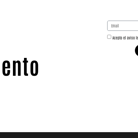
uestra
lévate un
Acepto el aviso l
ento
en tu
ra!