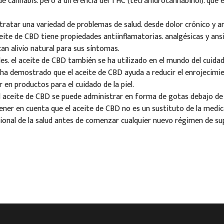
de cannabis. pero a diferencia del THC (tetrahidrocannabinol). que 
 tratar una variedad de problemas de salud. desde dolor crónico y 
eite de CBD tiene propiedades antiinflamatorias. analgésicas y ansio
an alivio natural para sus síntomas.
s. el aceite de CBD también se ha utilizado en el mundo del cuidad
 ha demostrado que el aceite de CBD ayuda a reducir el enrojecimient
 en productos para el cuidado de la piel.
aceite de CBD se puede administrar en forma de gotas debajo de 
ener en cuenta que el aceite de CBD no es un sustituto de la medic
ional de la salud antes de comenzar cualquier nuevo régimen de s