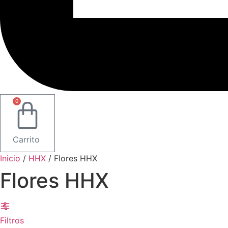
0
Carrito
Inicio
/
HHX
/ Flores HHX
Flores HHX
Filtros