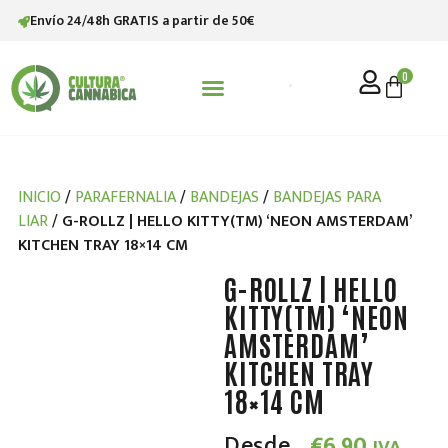
Envío 24/48h GRATIS a partir de 50€
0
STV (SATIVANOL)
INICIO
/
PARAFERNALIA
/
BANDEJAS
/
BANDEJAS PARA
LIAR
/ G-ROLLZ | HELLO KITTY(TM) ‘NEON AMSTERDAM’
KITCHEN TRAY 18×14 CM
G-ROLLZ | HELLO
KITTY(TM) ‘NEON
AMSTERDAM’
KITCHEN TRAY
18×14 CM
Desde
€
6.90
IVA