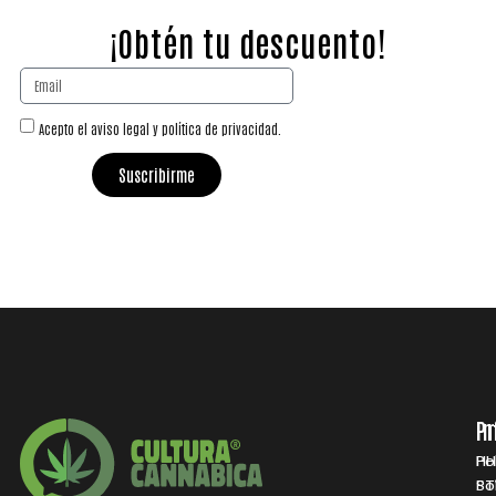
¡Obtén tu descuento!
Acepto el aviso legal y política de privacidad.
Suscribirme
P
I
HH
Po
ST
Po