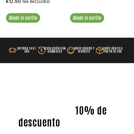
€
12.90
IVA INCLUIDO
Añadir al carrito
Añadir al carrito
ENTREGA 24H /
DEVOLUCIÓN CON
ENVÍO SEGURO Y
ENVÍO GRATIS A
€
48H
REEMBOLSO
DISCRETO
PARTIR DE 50€
¡Apúntate a nuestra newsletter
y llévate un
10% de
descuento
en tu primera
compra!