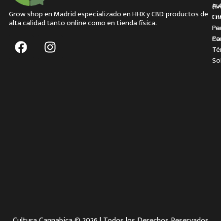
(S
Av
Grow shop en Madrid especializado en HHX y CBD: productos de
CB
En
alta calidad tanto online como en tienda física.
Pa
Fo
Pa
Co
Té
So
Cultura Cannabica © 2026 | Todos los Derechos Reservados