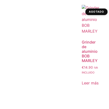
AGOTADO
Grinder
de
aluminio
BOB
MARLEY
€
14.90
IVA
INCLUIDO
Leer más