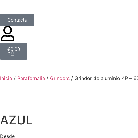
Contacta
€
0.00
0
Inicio
/
Parafernalia
/
Grinders
/ Grinder de aluminio 4P –
AZUL
Desde