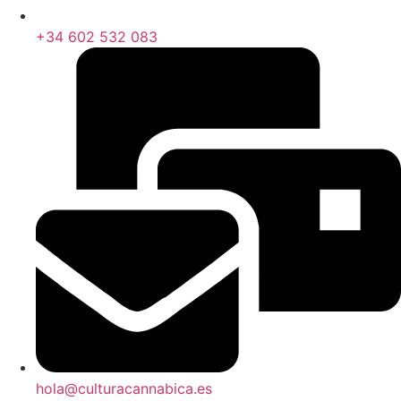
+34 602 532 083
hola@culturacannabica.es