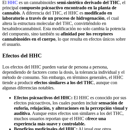
El
HHC
es un cannabinoides
semi-sintético derivado del THC
, el
principal
compuesto psicoactivo encontrado en la planta de
cannabis
. A diferencia del THC, el HHC es
modificado en
laboratorio a través de un proceso de hidrogenación
, el cual
altera la estructura molecular del THC, convirtiéndolo en
hexahidrocannabinol. Esta modificación no solo cambia la potencia
del compuesto, sino también su
afinidad por los receptores
cannabinoides en el cuerpo
, lo que resulta en efectos únicos sobre
el usuario.
Efectos del HHC
Los efectos del HHC pueden variar de persona a persona,
dependiendo de factores como la dosis, la tolerancia individual y el
método de consumo. Sin embargo, en términos generales, el HHC
tiende a producir
efectos similares a los del THC
, aunque con
algunas diferencias notables.
Efectos psicoactivos del HHC:
El HHC es conocido por sus
efectos psicoactivos, los cuales pueden incluir
sensación de
euforia, relajación, y alteraciones en la percepción visual y
auditiva
. Aunque estos efectos son similares a los del THC,
muchos usuarios reportan que el HHC o
frece una
experiencia más suave y controlable.
Beneficios medicinales del HHC:
Al igual que otros