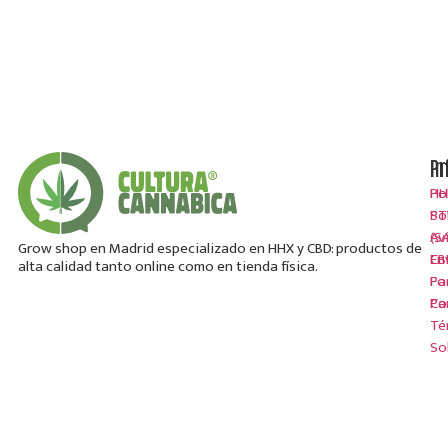
Pr
In
HH
Po
ST
Po
(S
Av
Grow shop en Madrid especializado en HHX y CBD: productos de
CB
En
alta calidad tanto online como en tienda física.
Pa
Fo
Pa
Co
Té
So