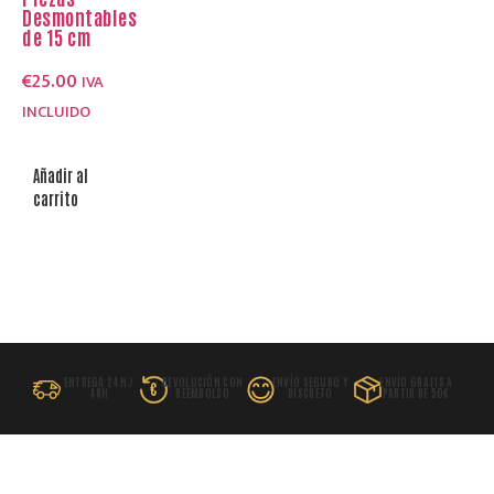
Desmontables
de 15 cm
€
25.00
IVA
INCLUIDO
Añadir al
carrito
ENTREGA 24H /
DEVOLUCIÓN CON
ENVÍO SEGURO Y
ENVÍO GRATIS A
€
48H
REEMBOLSO
DISCRETO
PARTIR DE 50€