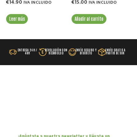
€
14.90
€
15.00
IVA INCLUIDO
IVA INCLUIDO
Leer más
Añadir al carrito
ENTREGA 24H /
DEVOLUCIÓN CON
ENVÍO SEGURO Y
ENVÍO GRATIS A
€
48H
REEMBOLSO
DISCRETO
PARTIR DE 50€
¡Apúntate a nuestra newsletter y llévate un