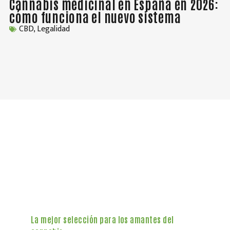
Cannabis medicinal en España en 2026:
D
cómo funciona el nuevo sistema
o
CBD
,
Legalidad
La mejor selección para los amantes del