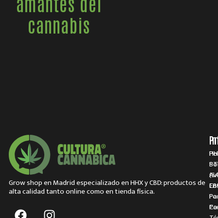
amantes del
cannabis
P
I
HH
Po
ST
Po
(S
Av
Grow shop en Madrid especializado en HHX y CBD: productos de
CB
En
alta calidad tanto online como en tienda física.
Pa
Fo
Pa
Co
Té