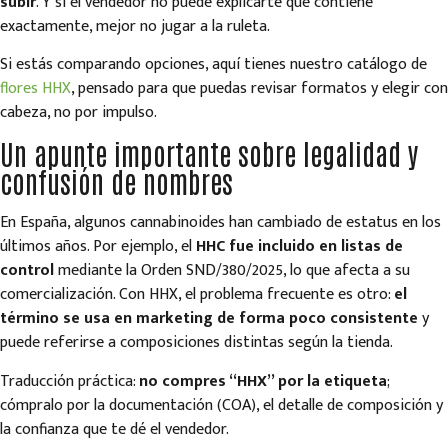
subir
. Y si el vendedor no puede explicarte qué contiene
exactamente, mejor no jugar a la ruleta.
Si estás comparando opciones, aquí tienes nuestro catálogo de
flores HHX
, pensado para que puedas revisar formatos y elegir con
cabeza, no por impulso.
Un apunte importante sobre legalidad y
confusión de nombres
En España, algunos cannabinoides han cambiado de estatus en los
últimos años. Por ejemplo, el
HHC fue incluido en listas de
control
mediante la Orden SND/380/2025, lo que afecta a su
comercialización. Con HHX, el problema frecuente es otro:
el
término se usa en marketing de forma poco consistente
y
puede referirse a composiciones distintas según la tienda.
Traducción práctica:
no compres “HHX” por la etiqueta
;
cómpralo por la documentación (COA), el detalle de composición y
la confianza que te dé el vendedor.